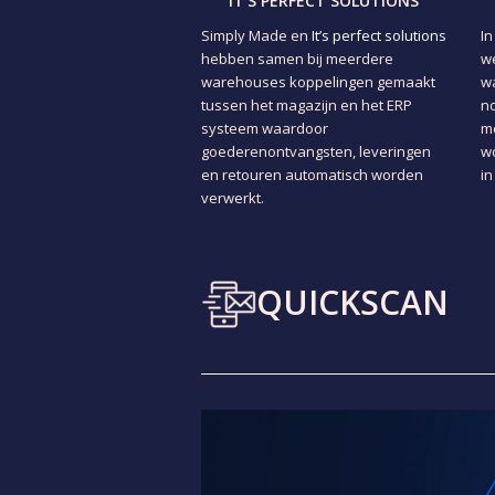
IT'S PERFECT SOLUTIONS
Simply Made en
It’s perfect solutions
I
hebben samen bij meerdere
we
warehouses koppelingen gemaakt
wa
tussen het magazijn en het ERP
no
systeem waardoor
me
goederenontvangsten, leveringen
wo
en retouren automatisch worden
in
verwerkt.
QUICKSCAN