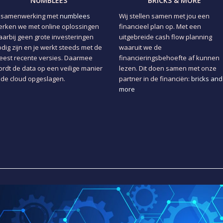
NUMBLEES
BRICKS & MORE
n samenwerking met
numblees
Wij stellen samen met jou een
rken we met online oplossingen
financieel plan op. Met een
arbij geen grote investeringen
uitgebreide cash flow planning
dig zijn en je werkt steeds met de
waaruit we de
est recente versies. Daarmee
financieringsbehoefte af kunnen
rdt de data op een veilige manier
lezen. Dit doen samen met onze
 de cloud opgeslagen.
partner in de financiën:
bricks and
more