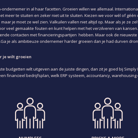
-ondernemer in al haar facetten. Groeien willen we allemaal. Internation
et meer te stuiten en zeker niet uit te sluiten. Kiezen we voor wél of géén
ar je moet ze wel zien. Valkuilen vallen niet altijd op. Maar als je ze zel
oor veel gemaakte fouten en kunt helpen met het verzilveren van kansen
ekende contacten met financieringspartijen hebben. Maar ook de nieuwste i
Ga je als ambitieuze ondernemer harder groeien dan je had durven dro
 je wilt groeien
te budgetten wilt uitgeven aan de juiste dingen, dan zit je goed bij Simply M
een financieel bedrijfsplan, welk ERP systeem, accountancy, warehousing 