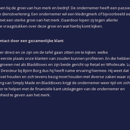
pen bij de groei van hun merk en bedrijf. De ondernemer heeft een passie
n dienstverlening. Een ondernemer wil een kledingmerk of bijvoorbeeld e
met een sterke groei van het merk. Daardoor lopen zij tegen allerlei
 vraagstukken over deze groei en wat hierbij komt kijken.
ntact door een gezamenlijke klant
r direct en ze zijn om de tafel gaan zitten om te kijken welke
e eerste plaats onze klanten van zouden kunnen profiteren. En die hebbe
oeien net als BlackBoxes en zijn beide gericht op Retail en Wholesale. L
 Directeur bij Björn Borg dus hij heeft ruime ervaring hiermee. Hij weet dat
 moet houden en zich tevens bezig moet houden met diverse zaken waar zi
ning van Simply Made en BlackBoxes krijgt de ondernemer weer tijd om zich
oor te helpen met de financiële kant uitdagingen van de ondernemer en
heid te geven aan het merk.