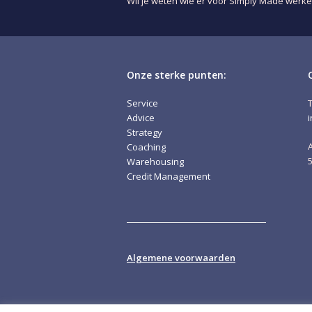
Wil je weten wie er voor Simply Made werke
Onze sterke punten:
Service
Advice
Strategy
Coaching
Warehousing
Credit Management
Algemene voorwaarden