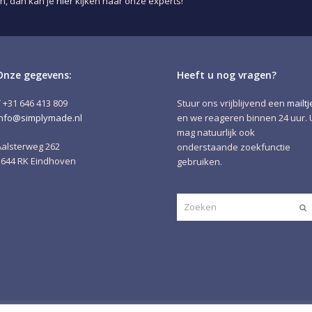
n, dan kan je
hier
kijken naar onze experts!
Onze gegevens:
Heeft u nog vragen?
T +31 646 413 809
Stuur ons vrijblijvend een
mailtj
info@simplymade.nl
en we reageren binnen 24 uur. 
mag natuurlijk ook
Aalsterweg 262
onderstaande zoekfunctie
5644 RK Eindhoven
gebruiken.
Zoeken
V