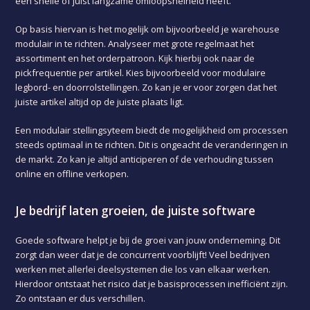
een snelle of juist langzame omloopsnelheid heeft.
Op basis hiervan is het mogelijk om bijvoorbeeld je warehouse
modulair in te richten. Analyseer met grote regelmaat het
assortiment en het orderpatroon. Kijk hierbij ook naar de
pickfrequentie per artikel. Kies bijvoorbeeld voor modulaire
legbord- en doorrolstellingen. Zo kan je er voor zorgen dat het
juiste artikel altijd op de juiste plaats ligt.
Een modulair stellingsyteem biedt de mogelijkheid om processen
steeds optimaal in te richten. Dit is ongeacht de veranderingen in
de markt. Zo kan je altijd anticiperen of de verhouding tussen
online en offline verkopen.
Je bedrijf laten groeien, de juiste software
Goede software helpt je bij de groei van jouw onderneming. Dit
zorgt dan weer dat je de concurrent voorblijft! Veel bedrijven
werken met allerlei deelsystemen die los van elkaar werken.
Hierdoor ontstaat het risico dat je basisprocessen inefficiënt zijn.
Zo ontstaan er dus verschillen.