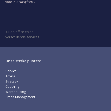
voor jou! Na vijftien…
previous
Backoffice en de
post:
verschillende services
Onze sterke punten:
Service
Advice
Strategy
Coaching
Warehousing
Credit Management