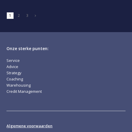
Page
Page
Page
1
2
3
Volgende
Onze sterke punten:
Service
Advice
Strategy
Coaching
Warehousing
Credit Management
Algemene voorwaarden