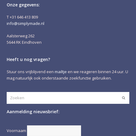
Onze gegevens:
T +31 646 413 809
info@simplymade.nl
Aalsterweg 262
5644 RK Eindhoven
Heeft u nog vragen?
Stuur ons vrijblijvend een
mailtje
en we reageren binnen 24 uur. U
mag natuurlijk ook onderstaande zoekfunctie gebruiken.
Zoeken
Verze
Aanmelding nieuwsbrief:
Voornaam