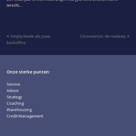
terecht…
previous
next
Simply Made als jouw
Coronacrisis; de nasleep
post:
post:
backoffice
Onze sterke punten:
Service
Advice
Strategy
Coaching
Warehousing
Credit Management