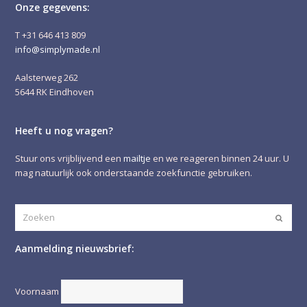
Onze gegevens:
T +31 646 413 809
info@simplymade.nl
Aalsterweg 262
5644 RK Eindhoven
Heeft u nog vragen?
Stuur ons vrijblijvend een
mailtje
en we reageren binnen 24 uur. U
mag natuurlijk ook onderstaande zoekfunctie gebruiken.
Zoeken
Verze
Aanmelding nieuwsbrief:
Voornaam