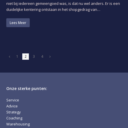
niet bij iedereen gemeengoed was, is dat nu wel anders. Er is een
duidelijke kentering ontstaan in het shopgedrag van…
Lees Meer
Page
Page
Page
Page
1
2
3
4
Vorige
Volgende
Onze sterke punten:
Service
Advice
Strategy
Coaching
Warehousing